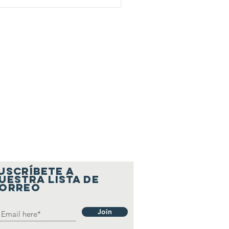
USCRÍBETE A
UESTRA LISTA DE
ORREO
Join