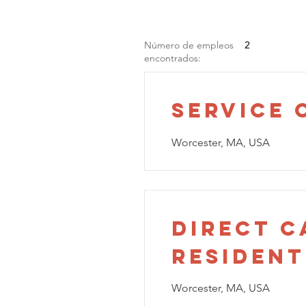
Número de empleos
2
encontrados:
Service
Worcester, MA, USA
Direct C
Resident
Worcester, MA, USA