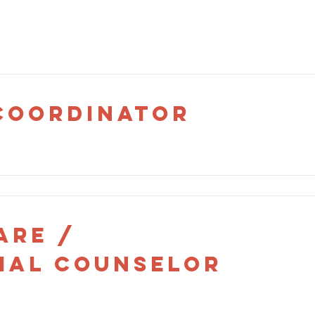
 Coordinator
are /
ial Counselor