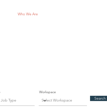
ERYL
Home
Who We Are
Blog
In the News
Support Us
Ofertas d
trabajo
e
Workspace
Search