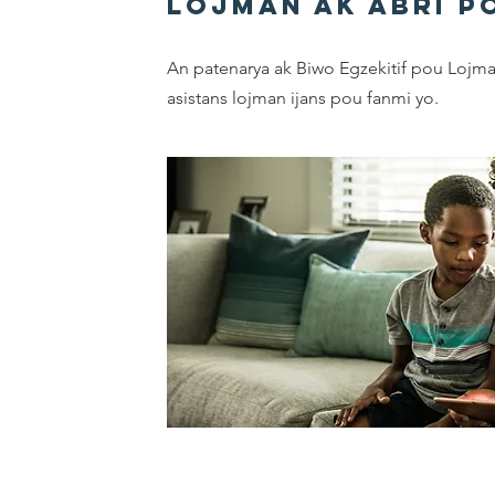
Lojman ak Abri p
An patenarya ak Biwo Egzekitif pou Lojm
asistans lojman ijans pou fanmi yo.