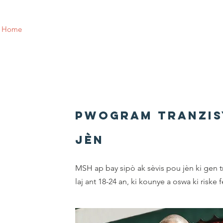
Home
Who We Are
Blog
In the News
Support Us
Pwogram Tranzi
Jèn
MSH ap bay sipò ak sèvis pou jèn ki gen t
laj ant 18-24 an, ki kounye a oswa ki riske