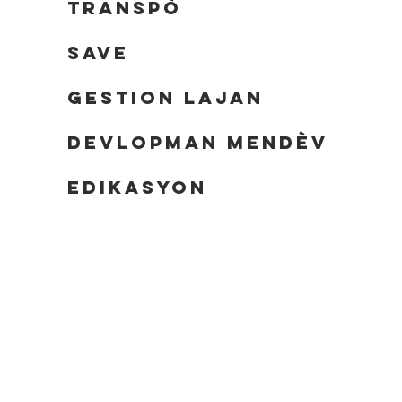
Transpò
SAVE
GESTION LAJAN
Devlopman Mendèv
edikasyon
E
EE