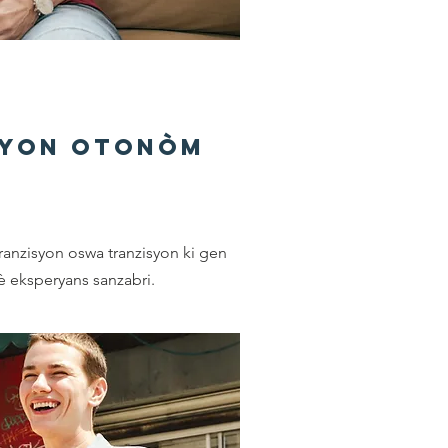
syon Otonòm
ranzisyon oswa tranzisyon ki gen
 fè eksperyans sanzabri.