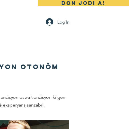
DON JODI A!
Contact
Log In
syon Otonòm
ranzisyon oswa tranzisyon ki gen
 fè eksperyans sanzabri.