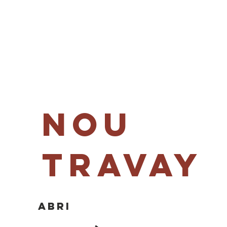
MERYL'S SAFE HAVEN
Nou
Travay
Abri