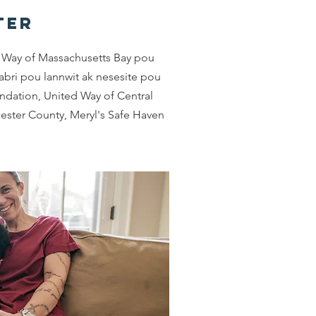
ter
 Way of Massachusetts Bay pou
 abri pou lannwit ak nesesite pou
undation, United Way of Central
cester County, Meryl's Safe Haven