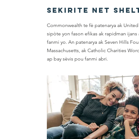
Sekirite Net Shel
Commonwealth te fè patenarya ak United
sipòte yon fason efikas ak rapidman ijans
fanmi yo. An patenarya ak Seven Hills Fo
Massachusetts, ak Catholic Charities Wor
ap bay sèvis pou fanmi abri.