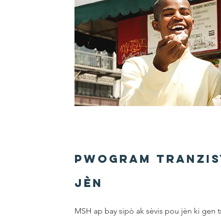
Pwogram Tranzi
Jèn
MSH ap bay sipò ak sèvis pou jèn ki gen t