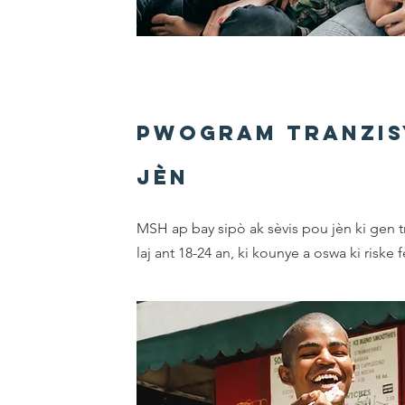
Pwogram Tranzi
Jèn
MSH ap bay sipò ak sèvis pou jèn ki gen t
laj ant 18-24 an, ki kounye a oswa ki riske