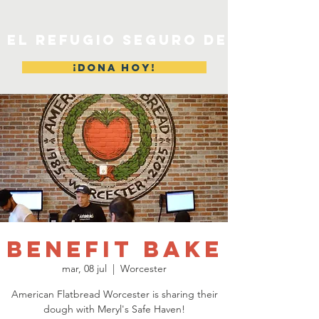
EL REFUGIO SEGURO DE MERYL
¡DONA HOY!
Benefit Bake
mar, 08 jul
  |  
Worcester
American Flatbread Worcester is sharing their
dough with Meryl's Safe Haven!