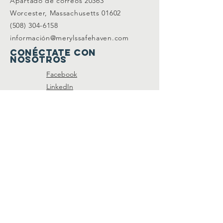
Apartado de correos 20363
Worcester, Massachusetts 01602
(508) 304-6158
información@merylssafehaven.com
Conéctate con
nosotros
Facebook
LinkedIn
SUSCRÍBETE A NUESTRA
LISTA DE CORREO
Join