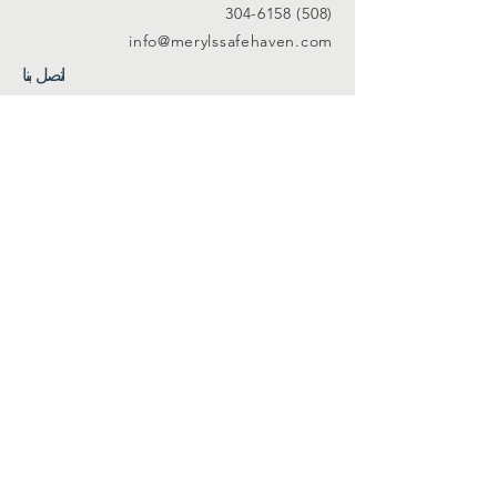
(508) 304-6158
info@merylssafehaven.com
اتصل بنا
فيسبوك
ينكدين
اشترك في قائمتنا البريدية
Join