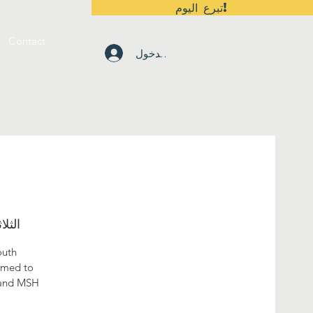
تبرع اليوم!
Contact
تسجيل الدخول
الثلاثاء، 2
outh
omed to
s and MSH