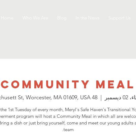
Home
Who We Are
Blog
In the News
Support Us
Community Meal
0 ديسمبر
  |  
48 Wachusett St, Worcester, MA 01609, USA
the 1st Tuesday of every month, Meryl's Safe Haven's Transitional Y
rment program will host a Community Meal in which all are welc
Bring a dish or just bring yourself, come and meet our young adult
team.