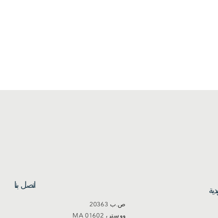
اتصل بنا
دية
ص.ب 20363
ووستر، MA 01602