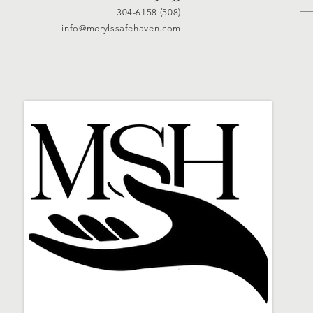
(508) 304-6158
info@merylssafehaven.com