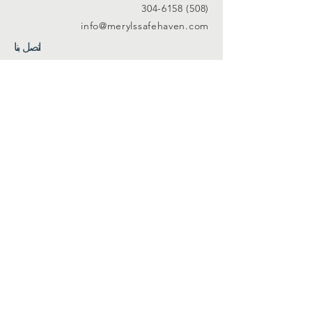
(508) 304-6158
info@merylssafehaven.com
اتصل بنا
فيسبوك
ينكدين
اشترك في قائمتنا البريدية
Join