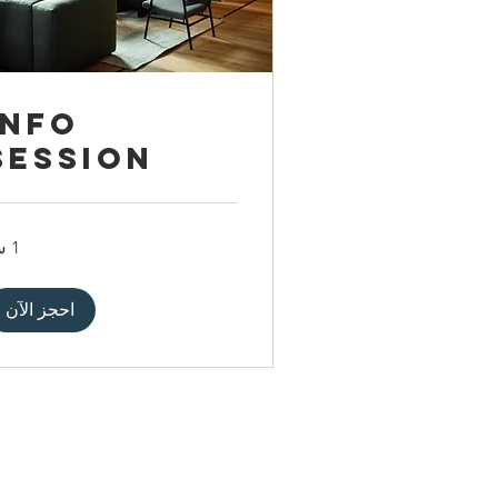
Info
Session
1 س
احجز الآن