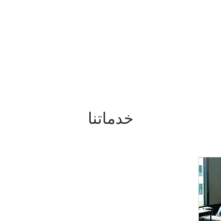
Home
Who We Are
Blog
In the News
Support Us
خدماتنا