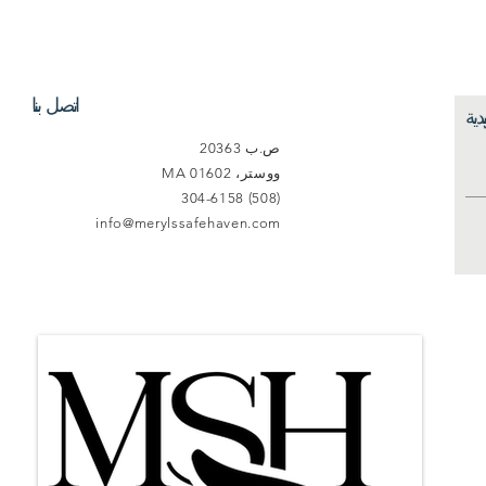
اتصل بنا
دية
ص.ب 20363
ووستر، MA 01602
(508) 304-6158
info@merylssafehaven.com